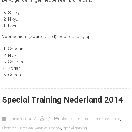
De volgende rangen hebben een bruine band:
Sankyu
Nikyu
Ikkyu
Voor seniors (zwarte band) loopt de rang op.
Shodan
Nidan
Sandan
Yodan
Godan
Special Training Nederland 2014
,
,
,
11 maart 2014
Blog
Den Haag
Enschede
karate
,
,
Shotokan
Shotokan Karate of America
special training