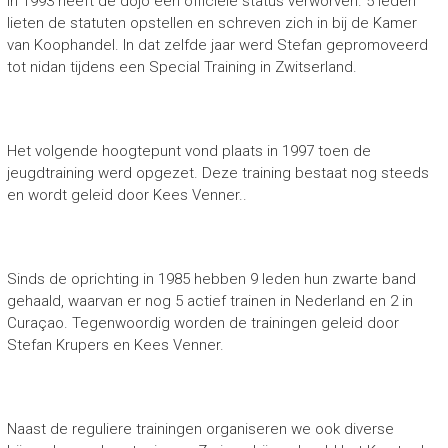
In 1993 heeft de dojo een officiële status verworven. 5 leden
lieten de statuten opstellen en schreven zich in bij de Kamer
van Koophandel. In dat zelfde jaar werd Stefan gepromoveerd
tot nidan tijdens een Special Training in Zwitserland.
Het volgende hoogtepunt vond plaats in 1997 toen de
jeugdtraining werd opgezet. Deze training bestaat nog steeds
en wordt geleid door Kees Venner..
Sinds de oprichting in 1985 hebben 9 leden hun zwarte band
gehaald, waarvan er nog 5 actief trainen in Nederland en 2 in
Curaçao. Tegenwoordig worden de trainingen geleid door
Stefan Krupers en Kees Venner.
Naast de reguliere trainingen organiseren we ook diverse