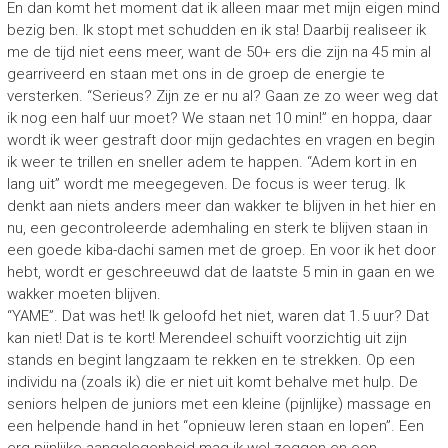
En dan komt het moment dat ik alleen maar met mijn eigen mind
bezig ben. Ik stopt met schudden en ik sta! Daarbij realiseer ik
me de tijd niet eens meer, want de 50+ ers die zijn na 45 min al
gearriveerd en staan met ons in de groep de energie te
versterken. “Serieus? Zijn ze er nu al? Gaan ze zo weer weg dat
ik nog een half uur moet? We staan net 10 min!” en hoppa, daar
wordt ik weer gestraft door mijn gedachtes en vragen en begin
ik weer te trillen en sneller adem te happen. “Adem kort in en
lang uit” wordt me meegegeven. De focus is weer terug. Ik
denkt aan niets anders meer dan wakker te blijven in het hier en
nu, een gecontroleerde ademhaling en sterk te blijven staan in
een goede kiba-dachi samen met de groep. En voor ik het door
hebt, wordt er geschreeuwd dat de laatste 5 min in gaan en we
wakker moeten blijven.
“YAME”. Dat was het! Ik geloofd het niet, waren dat 1.5 uur? Dat
kan niet! Dat is te kort! Merendeel schuift voorzichtig uit zijn
stands en begint langzaam te rekken en te strekken. Op een
individu na (zoals ik) die er niet uit komt behalve met hulp. De
seniors helpen de juniors met een kleine (pijnlijke) massage en
een helpende hand in het “opnieuw leren staan en lopen”. Een