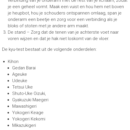
verbinding van je onderarm met de rest van je lichaam, zodat
je een geheel vormt. Maak een vuist en hou hem net boven
je heupbot, hou je schouders ontspannen omlaag, span je
onderarm een beetje en zorg voor een verbinding als je
bloks of stoten met je andere arm maakt.
De stand – Zorg dat de tenen van je achterste voet naar
voren wijzen en dat je hak niet loskomt van de vloer.
De kyu-test bestaat uit de volgende onderdelen:
Kihon
Gedan Barai
Ageuke
Udeuke
Tetsui Uke
Shuto-Uke Oizuki,
Gyakuzuki Maegeri
Mawashigeri
Yokogeri Keage
Yokogeri Kekomi
Mikazukigeri