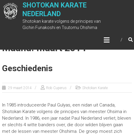
Ga
SHOTOKAN KARATE
naar
NEDERLAND
de
Shotokan karate volgens de principes van
inhoud
Gichin Funakoshi en Tsutomu Ohshima
Maand: maart 2014
Geschiedenis
29 maart 2014
Rob Cuperus
Shotokan Karate
In 1985 introduceerde Paul Gulyas, een nidan uit Canada,
Shotokan Karate volgens de principes van meester Ohsima in
Nederland. In 1986, een jaar nadat Paul Nederland verliet, bleven
er slechts 4 witte banders over, die door wilden blijven gaan
met de lessen van meester Ohshima. De groep moest zich