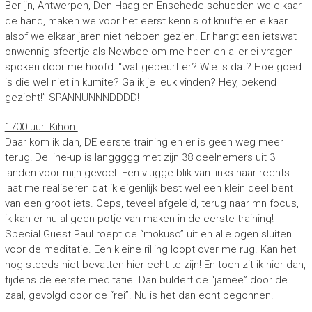
Berlijn, Antwerpen, Den Haag en Enschede schudden we elkaar
de hand, maken we voor het eerst kennis of knuffelen elkaar
alsof we elkaar jaren niet hebben gezien. Er hangt een ietswat
onwennig sfeertje als Newbee om me heen en allerlei vragen
spoken door me hoofd: “wat gebeurt er? Wie is dat? Hoe goed
is die wel niet in kumite? Ga ik je leuk vinden? Hey, bekend
gezicht!” SPANNUNNNDDDD!
1700 uur: Kihon.
Daar kom ik dan, DE eerste training en er is geen weg meer
terug! De line-up is langgggg met zijn 38 deelnemers uit 3
landen voor mijn gevoel. Een vlugge blik van links naar rechts
laat me realiseren dat ik eigenlijk best wel een klein deel bent
van een groot iets. Oeps, teveel afgeleid, terug naar mn focus,
ik kan er nu al geen potje van maken in de eerste training!
Special Guest Paul roept de “mokuso” uit en alle ogen sluiten
voor de meditatie. Een kleine rilling loopt over me rug. Kan het
nog steeds niet bevatten hier echt te zijn! En toch zit ik hier dan,
tijdens de eerste meditatie. Dan buldert de “jamee” door de
zaal, gevolgd door de “rei”. Nu is het dan echt begonnen.