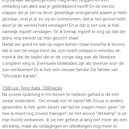
erg pijnlijke aangelegenheid mag ik wel zeggen en een
ontlading van alles wat je geblokkeerd heeft! En de eerste
stapjes die je zet na deze geweldige energieveld waarin je hebt
gestaan, voel je je zo vrij en overwonnen, dat je het gevoel hebt
alsof je de wereld hebt verslagen! En ja dat is het ook, ik heb
namelijk mijzelf verslagen. En ik betrap mijzelf er nog op dat die
grijns nog steeds op mijn gezicht staat.
Nadat we goed en wel op eigen benen staan besefte ik tevens
dat ik niet de enige bent die zich heeft ontlaad in emoties en
merk ik dat de twijfel die er de vorige dag was als Newbee
compleet weg is. Eventuele blokkades zijn als sneeuw voor de
zon verdwenen! En ik heb een nieuwe familie! De familie van
“Shotokan Karate”.
1500 uur: Teno Kata, 1000 kicks
Na zoveel spanning in mn benen te hebben gehad is dit een
zwaar onderdeel… Om ernaar toe te lopen! Mn focus is anders
geworden, ik heb geen besef van tijd en vragen meer, geen “oh
nee ik moet nog zoveel trainigen”, en het woord “dril-kamp” is uit
mijn hoofd verbannen. Ik zie het geheel al lang niet meer als een
dril kamp, maar als uitdagingen en uitlokkingen nog meer te