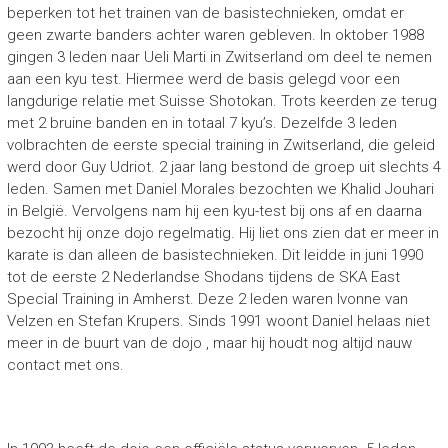
beperken tot het trainen van de basistechnieken, omdat er
geen zwarte banders achter waren gebleven. In oktober 1988
gingen 3 leden naar Ueli Marti in Zwitserland om deel te nemen
aan een kyu test. Hiermee werd de basis gelegd voor een
langdurige relatie met Suisse Shotokan. Trots keerden ze terug
met 2 bruine banden en in totaal 7 kyu’s. Dezelfde 3 leden
volbrachten de eerste special training in Zwitserland, die geleid
werd door Guy Udriot. 2 jaar lang bestond de groep uit slechts 4
leden. Samen met Daniel Morales bezochten we Khalid Jouhari
in België. Vervolgens nam hij een kyu-test bij ons af en daarna
bezocht hij onze dojo regelmatig. Hij liet ons zien dat er meer in
karate is dan alleen de basistechnieken. Dit leidde in juni 1990
tot de eerste 2 Nederlandse Shodans tijdens de SKA East
Special Training in Amherst. Deze 2 leden waren Ivonne van
Velzen en Stefan Krupers. Sinds 1991 woont Daniel helaas niet
meer in de buurt van de dojo , maar hij houdt nog altijd nauw
contact met ons.