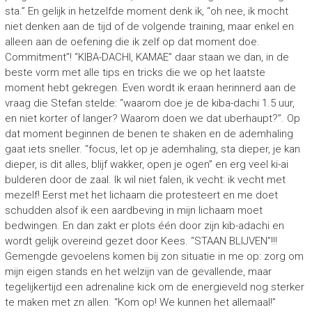
sta.” En gelijk in hetzelfde moment denk ik, “oh nee, ik mocht
niet denken aan de tijd of de volgende training, maar enkel en
alleen aan de oefening die ik zelf op dat moment doe.
Commitment”! “KIBA-DACHI, KAMAE” daar staan we dan, in de
beste vorm met alle tips en tricks die we op het laatste
moment hebt gekregen. Even wordt ik eraan herinnerd aan de
vraag die Stefan stelde: “waarom doe je de kiba-dachi 1.5 uur,
en niet korter of langer? Waarom doen we dat uberhaupt?”. Op
dat moment beginnen de benen te shaken en de ademhaling
gaat iets sneller. “focus, let op je ademhaling, sta dieper, je kan
dieper, is dit alles, blijf wakker, open je ogen” en erg veel ki-ai
bulderen door de zaal. Ik wil niet falen, ik vecht: ik vecht met
mezelf! Eerst met het lichaam die protesteert en me doet
schudden alsof ik een aardbeving in mijn lichaam moet
bedwingen. En dan zakt er plots één door zijn kib-adachi en
wordt gelijk overeind gezet door Kees. “STAAN BLIJVEN”!!!
Gemengde gevoelens komen bij zon situatie in me op: zorg om
mijn eigen stands en het welzijn van de gevallende, maar
tegelijkertijd een adrenaline kick om de energieveld nog sterker
te maken met zn allen. “Kom op! We kunnen het allemaal!”