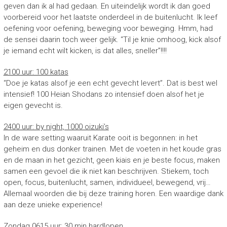
geven dan ik al had gedaan. En uiteindelijk wordt ik dan goed
voorbereid voor het laatste onderdeel in de buitenlucht. Ik leef
oefening voor oefening, beweging voor beweging. Hmm, had
de sensei daarin toch weer gelijk. “Til je knie omhoog, kick alsof
je iemand echt wilt kicken, is dat alles, sneller”!!!!
2100 uur: 100 katas
“Doe je katas alsof je een echt gevecht levert”. Dat is best wel
intensief! 100 Heian Shodans zo intensief doen alsof het je
eigen gevecht is.
2400 uur: by night, 1000 oizuki’s
In de ware setting waaruit Karate ooit is begonnen: in het
geheim en dus donker trainen. Met de voeten in het koude gras
en de maan in het gezicht, geen kiais en je beste focus, maken
samen een gevoel die ik niet kan beschrijven. Stiekem, toch
open, focus, buitenlucht, samen, individueel, bewegend, vrij…
Allemaal woorden die bij deze training horen. Een waardige dank
aan deze unieke experience!
Zondag 0615 uur: 30 min hardlopen