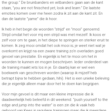
the group.” De bruinbanders en witbanders gaan aan de kant
staan, “you are not finisched yet, look and learn.” De laatste
emoties komen over me heen zodra ik zit aan de kant zit. En
dan de laatste “yame” die ik hoor.
Ik heb in het begin de woorden “strijd” en “mooi” genoemd.
Strijd omdat het voor mij een strijd was met mezelf. Ik koos er
zelf voor om te gaan, in het diepe te springen en sterker eruit te
komen. Ik zeg mooi omdat het ook mooi is; je weet niet wat je
overkomt en krijgt na een zware training zo’n overladen goed
gevoel van prestatie. En eigenlijk is het te mooi om het in
woorden te kunnen en mogen beschrijven. Ieder onderdeel van
de training maakt iets los in je. En daarbij kan er wel een
boekwerk van geschreven worden (waarop ik mijzelf heb
betrapt bijna te hebben gedaan, hihi). Het is een unieke beleving
die je eigenlijk alleen maar door het te doen kan begrijpen.
Voor mijn gevoel is dit maar een kleine impressie die ik
daadwerkelijk heb beleefd in dit weekend. “push yourself to the
edge and jump into the water” is een zin die ik vaak heb
gehoord van Kees in reguliere trainingen maar die ik meerdere