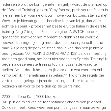
Iedereen wordt welkom geheten en gelijk wordt de stempel op
de “Special Training” gezet; “Stay focusd, push yourselfs, get in
line, remember your neighbour, move your buttons, stay awake”.
Wow, als je hiervan geen adrenaline kick van krijgt, dan zit je
echt te slapen! Ik probeer het beste eruit te halen in de eerste
training. Nog 7 te gaan. En daar volgt de AUWTCH op deze
gedachte: “leef voor het moment en denk niet na over tijd,
hoeveel trainingen je nog moet doen en push yourself to the
max! Als je nog dieper kan staan dan je kon dan heb je niet je
best gedaan, NO TALKING DURING PRACTICE” Ja, daar heeft hij
toch een goed punt, het heet niet voor niets Special Training! Ik
begin na deze eerste training toch langzaam de vraag te
stellen: “waar doe ik het eigenlijk voor en in wat voor een dril
kamp ben ik in hemelsnaam in beland?” Tijd om de regels die
verteld en uitgelegd zijn na de training en diner te laten
bezinken en voor te bereiden op de 2e training.
2200 uur: Teno Kata, 1000 blocks.
“Kruip in de mind van de tegenstander, anders ben je dood!”
Ook daar heeft Kees weer een punt. Langzaam maar zeker ga