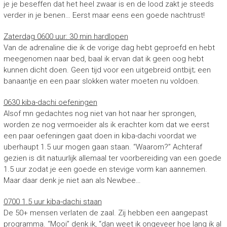
je je beseffen dat het heel zwaar is en de lood zakt je steeds
verder in je benen… Eerst maar eens een goede nachtrust!
Zaterdag 0600 uur: 30 min hardlopen
Van de adrenaline die ik de vorige dag hebt geproefd en hebt
meegenomen naar bed, baal ik ervan dat ik geen oog hebt
kunnen dicht doen. Geen tijd voor een uitgebreid ontbijt; een
banaantje en een paar slokken water moeten nu voldoen.
0630 kiba-dachi oefeningen
Alsof mn gedachtes nog niet van hot naar her sprongen,
worden ze nog vermoeider als ik erachter kom dat we eerst
een paar oefeningen gaat doen in kiba-dachi voordat we
uberhaupt 1.5 uur mogen gaan staan. “Waarom?” Achteraf
gezien is dit natuurlijk allemaal ter voorbereiding van een goede
1.5 uur zodat je een goede en stevige vorm kan aannemen.
Maar daar denk je niet aan als Newbee…
0700 1.5 uur kiba-dachi staan
De 50+ mensen verlaten de zaal. Zij hebben een aangepast
programma. “Mooi” denk ik, “dan weet ik ongeveer hoe lang ik al