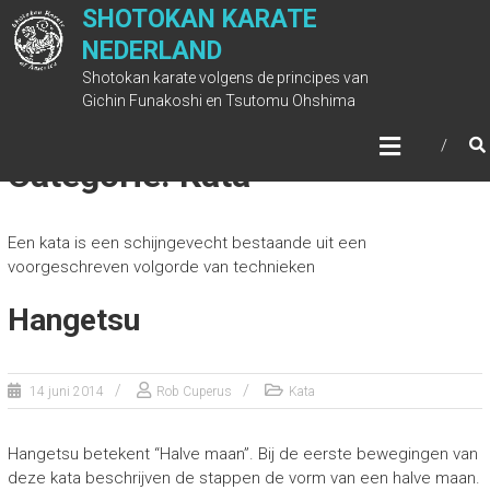
Ga
SHOTOKAN KARATE
naar
NEDERLAND
de
Shotokan karate volgens de principes van
inhoud
Gichin Funakoshi en Tsutomu Ohshima
Categorie: Kata
Een kata is een schijngevecht bestaande uit een
voorgeschreven volgorde van technieken
Hangetsu
14 juni 2014
Rob Cuperus
Kata
Hangetsu betekent “Halve maan”. Bij de eerste bewegingen van
deze kata beschrijven de stappen de vorm van een halve maan.