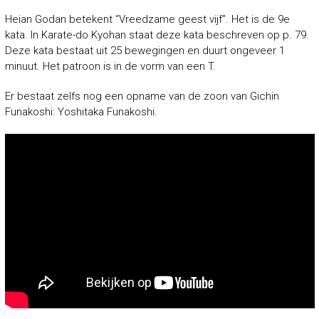
Heian Godan betekent “Vreedzame geest vijf”. Het is de 9e
kata. In Karate-do Kyohan staat deze kata beschreven op p. 79.
Deze kata bestaat uit 25 bewegingen en duurt ongeveer 1
minuut. Het patroon is in de vorm van een T.
Er bestaat zelfs nog een opname van de zoon van Gichin
Funakoshi: Yoshitaka Funakoshi.