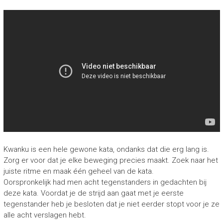
Kwanku is een hele gewone kata, ondanks dat die erg lang is.
Zorg er voor dat je elke beweging precies maakt. Zoek naar het
juiste ritme en maak één geheel van de kata.
Oorspronkelijk had men acht tegenstanders in gedachten bij
deze kata. Voordat je de strijd aan gaat met je eerste
tegenstander heb je besloten dat je niet eerder stopt voor je ze
alle acht verslagen hebt.