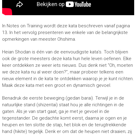
In Notes on Training wordt deze kata beschreven vanaf pagina
13. In het vervolg presenteren we enkele van de belangrijkste
opmerkingen van meester Ohshima.
Heian Shodan is één van de eenvoudigste kata’s. Toch blijven
ook de grote meesters deze kata hun hele leven oefenen. Elke
keer ontdekken ze weer iets nieuws. Dus denk niet “Oh, moeten
we deze kata nu al weer doen?”, maar probeer telkens een
nieuw element in de kata te ontdekken waarop je je kunt richten.
Maak deze kata met een groot en dynamisch gevoel.
Benadruk de eerste beweging (gedan barai). Terwijl je in de
natuurlijke stand (shizentai) staat hou je alle richtingen in de
gaten. Als je van start gaat, ga je met je gevoel in de
tegenstander. De gedachte komt eerst, daarna je ogen en je
heupen en ten slotte de stap, het blok en de terugtrekkende
hand (hikite) tegelijk. Denk er om dat de heupen niet draaien; zij