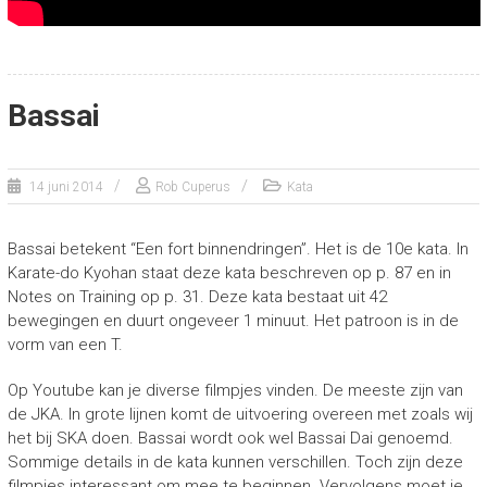
Bassai
14 juni 2014
Rob Cuperus
Kata
Bassai betekent “Een fort binnendringen”. Het is de 10e kata. In
Karate-do Kyohan staat deze kata beschreven op p. 87 en in
Notes on Training op p. 31. Deze kata bestaat uit 42
bewegingen en duurt ongeveer 1 minuut. Het patroon is in de
vorm van een T.
Op Youtube kan je diverse filmpjes vinden. De meeste zijn van
de JKA. In grote lijnen komt de uitvoering overeen met zoals wij
het bij SKA doen. Bassai wordt ook wel Bassai Dai genoemd.
Sommige details in de kata kunnen verschillen. Toch zijn deze
filmpjes interessant om mee te beginnen. Vervolgens moet je