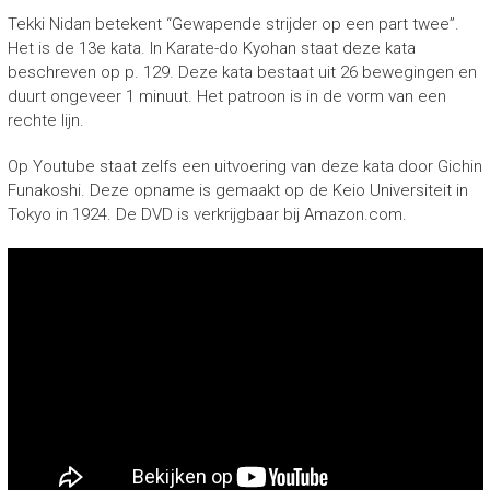
Tekki Nidan betekent “Gewapende strijder op een part twee”.
Het is de 13e kata. In Karate-do Kyohan staat deze kata
beschreven op p. 129. Deze kata bestaat uit 26 bewegingen en
duurt ongeveer 1 minuut. Het patroon is in de vorm van een
rechte lijn.
Op Youtube staat zelfs een uitvoering van deze kata door Gichin
Funakoshi. Deze opname is gemaakt op de Keio Universiteit in
Tokyo in 1924. De DVD is verkrijgbaar bij Amazon.com.