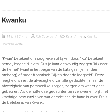
Kwanku
,
,
14 juni 2014
Rob Cuperus
Kata
kata
Kwanku
Shotokan karate
“Kwan” betekent omhoog kijken of kijken door. “Ku” betekent
hemel, leegheid, niets. Dus je kunt eenvoudig zeggen “kijk naar
de hemel” (want in het begin van de kata gaan je handen
omhoog) of meer filosofisch “kijken door de leegheid”. Deze
leegheid is niet de afwezigheid van alle gedachten, maar de
afwezigheid van persoonlijke zorgen; zorgen om wat er gaat
gebeuren. Als de nutteloze gedachten zijn verdwenen blijft het
krachtige bewustzijn van wat er echt aan de hand is over. Dit is
de betekenis van Kwanku.