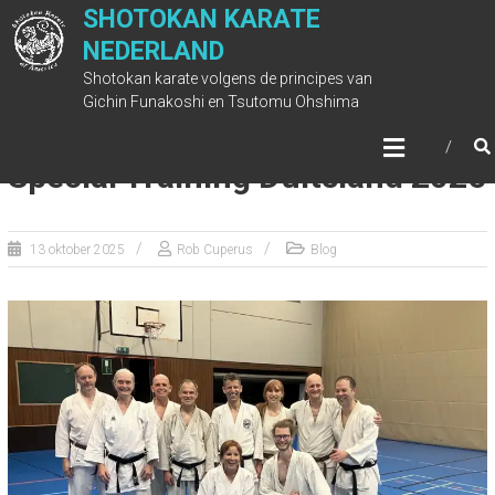
Ga
SHOTOKAN KARATE
naar
NEDERLAND
de
Shotokan karate volgens de principes van
inhoud
Gichin Funakoshi en Tsutomu Ohshima
Special Training Duitsland 2025
13 oktober 2025
Rob Cuperus
Blog