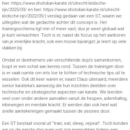
hier: https://www.shotokan-karate.nl/utrecht-leidsche-
rijn/2025/03/ en hier: https://www.shotokan-karate.nl/utrecht-
leidsche-rijn/2022/05/) verslag gedaan van een ST, waarin we
uitlegden wat de gedachte achter dit concept is. Het
trainingsschema ligt min of meer vast, dus je weet globaal wat
je kunt verwachten. Toch is er, naast de focus op het aanboren
van je innerlijke kracht, ook een mooie bijvangst: je leert op vele
vlakken bij.
Omdat er deelnemers van verschillende dojo’s samenkomen,
loopt er een schat aan kennis rond. Tussen de trainingen door
is er vaak ruimte om iets toe te lichten of technische tips uit te
wisselen. Ook dit keer waren er, naast Claus uiteraard, meerdere
senior karateka’s aanwezig die hun inzichten deelden over
technische en strategische aspecten van karate. We leerden
veel over onder andere aanvallen vanuit de heupen, ademhaling,
inbewegen en mentale kracht. Er werden dan ook heel wat
snelle aantekeningen gemaakt tussen de sessies door.
Een ST bestaat vooral uit “train, eat, sleep, repeat”. Toch konden
we op de eerste dag even wat zon meepakken tijdens een