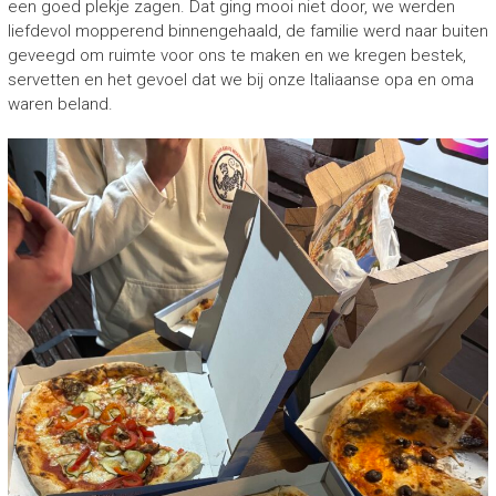
een goed plekje zagen. Dat ging mooi niet door, we werden
liefdevol mopperend binnengehaald, de familie werd naar buiten
geveegd om ruimte voor ons te maken en we kregen bestek,
servetten en het gevoel dat we bij onze Italiaanse opa en oma
waren beland.