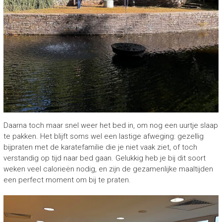
Daarna toch maar snel weer het bed in, om nog een uurtje slaap
te pakken. Het blijft soms wel een lastige afweging: gezellig
bijpraten met de karatefamilie die je niet vaak ziet, of toch
verstandig op tijd naar bed gaan. Gelukkig heb je bij dit soort
weken veel calorieën nodig, en zijn de gezamenlijke maaltijden
een perfect moment om bij te praten.