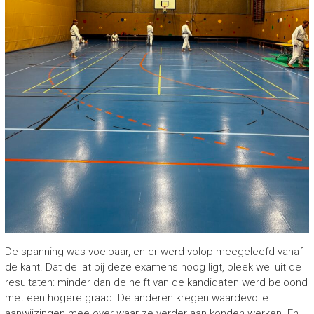
De spanning was voelbaar, en er werd volop meegeleefd vanaf
de kant. Dat de lat bij deze examens hoog ligt, bleek wel uit de
resultaten: minder dan de helft van de kandidaten werd beloond
met een hogere graad. De anderen kregen waardevolle
aanwijzingen mee over waar ze verder aan konden werken. En