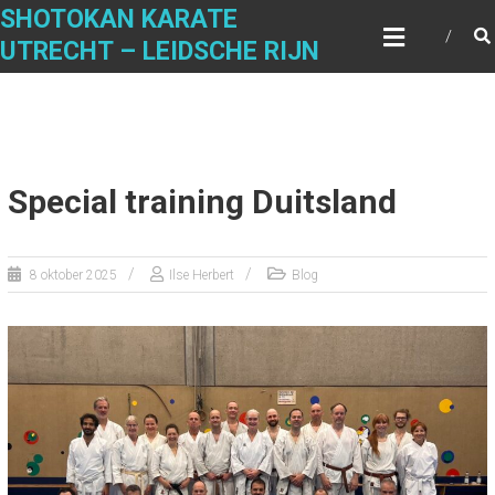
Ga
SHOTOKAN KARATE
naar
UTRECHT – LEIDSCHE RIJN
de
inhoud
Special training Duitsland
8 oktober 2025
Ilse Herbert
Blog