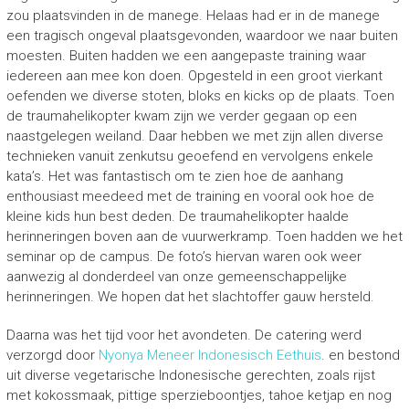
zou plaatsvinden in de manege. Helaas had er in de manege
een tragisch ongeval plaatsgevonden, waardoor we naar buiten
moesten. Buiten hadden we een aangepaste training waar
iedereen aan mee kon doen. Opgesteld in een groot vierkant
oefenden we diverse stoten, bloks en kicks op de plaats. Toen
de traumahelikopter kwam zijn we verder gegaan op een
naastgelegen weiland. Daar hebben we met zijn allen diverse
technieken vanuit zenkutsu geoefend en vervolgens enkele
kata’s. Het was fantastisch om te zien hoe de aanhang
enthousiast meedeed met de training en vooral ook hoe de
kleine kids hun best deden. De traumahelikopter haalde
herinneringen boven aan de vuurwerkramp. Toen hadden we het
seminar op de campus. De foto’s hiervan waren ook weer
aanwezig al donderdeel van onze gemeenschappelijke
herinneringen. We hopen dat het slachtoffer gauw hersteld.
Daarna was het tijd voor het avondeten. De catering werd
verzorgd door
Nyonya Meneer Indonesisch Eethuis
. en bestond
uit diverse vegetarische Indonesische gerechten, zoals rijst
met kokossmaak, pittige sperzieboontjes, tahoe ketjap en nog