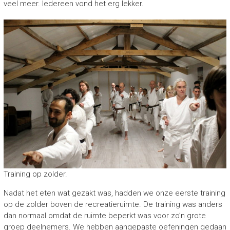
veel meer. Iedereen vond het erg lekker.
Training op zolder.
Nadat het eten wat gezakt was, hadden we onze eerste training
op de zolder boven de recreatieruimte. De training was anders
dan normaal omdat de ruimte beperkt was voor zo’n grote
groep deelnemers. We hebben aangepaste oefeningen gedaan