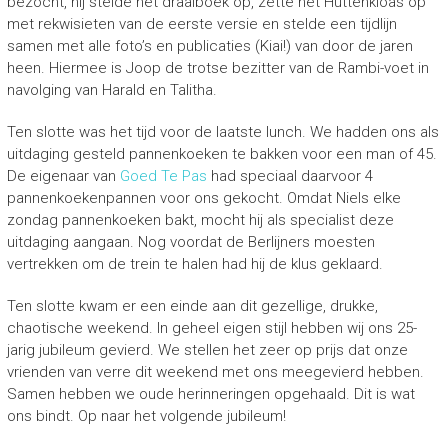
bezocht, hij stelde het draaiboek op, zette het Huttenkloas op
met rekwisieten van de eerste versie en stelde een tijdlijn
samen met alle foto’s en publicaties (Kiai!) van door de jaren
heen. Hiermee is Joop de trotse bezitter van de Rambi-voet in
navolging van Harald en Talitha.
Ten slotte was het tijd voor de laatste lunch. We hadden ons als
uitdaging gesteld pannenkoeken te bakken voor een man of 45.
De eigenaar van
Goed Te Pas
had speciaal daarvoor 4
pannenkoekenpannen voor ons gekocht. Omdat Niels elke
zondag pannenkoeken bakt, mocht hij als specialist deze
uitdaging aangaan. Nog voordat de Berlijners moesten
vertrekken om de trein te halen had hij de klus geklaard.
Ten slotte kwam er een einde aan dit gezellige, drukke,
chaotische weekend. In geheel eigen stijl hebben wij ons 25-
jarig jubileum gevierd. We stellen het zeer op prijs dat onze
vrienden van verre dit weekend met ons meegevierd hebben.
Samen hebben we oude herinneringen opgehaald. Dit is wat
ons bindt. Op naar het volgende jubileum!