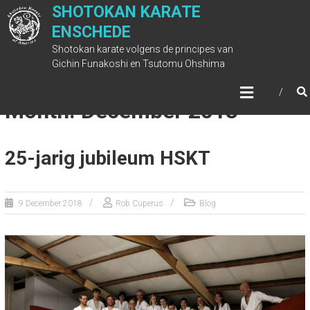
Skip
SHOTOKAN KARATE
to
ENSCHEDE
content
Shotokan karate volgens de principes van
Gichin Funakoshi en Tsutomu Ohshima
Month: December 2018
25-jarig jubileum HSKT
9 December 2018
Rob Cuperus
Blog