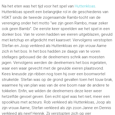
Na het eten was het tijd voor het spel van
Huttenkloas
.
Huttenkloas speelt een belangrijke rol in de geschiedenis van
HSKT sinds de tweede zogenaamde Rambi-tocht van de
vereniging onder het motto “we zijn geen Rambo, maar zeker
ook geen Bambi”. De eerste keer speelden we het spel in een
donker bos. Van te voren hadden we eieren uitgeblazen, gevuld
met ketchup en afgedicht met kaarsvet. Vervolgens verstopten
Stefan en Joop verkleed als Huttenkloas en zijn vrouw Aarne
zich in het bos. In het bos hadden ze daags van te voren
stellages gebouwd die de deelnemers schrik aan moesten
jagen. Vervolgens werden de deelnemers het bos ingelaten,
waar een waar gevecht met de gevulde eieren plaatsvond.
Kees kneusde zijn ribben nog toen hij over een boomwortel
struikelde. Stefan was op de grond gevallen toen het touw brak,
waarmee hij van plan was van de ene boom naar de andere te
tokkelen. Enfin, we wilden de deelnemers deze keer weer
hetzelfde gevoel geven. Een echt spel was het niet; meer een
spookhuis met acteurs. Rob verkleed als Huttenkloas, Joop als
zijn vrouw Aarne, Stefan verkleed als zijn zoon Janne en Dennis
verkleed als neef Hennik. Zij verstopten zich op vier