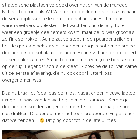
strategische plaatsen verdeeld over het erf van de manege.
Natasja liep rond als Wit Wief om de deelnemers enigszins naar
de verstopplekken te leiden. In de schuur van Huttenkloas
waren veel verstopplekken. Het wachten duurde lang tot er
weer een groepje deelnemers kwam, maar de lol was groot als
ze flink schrokken. Aarne zat verstopt in een paardentrailer en
het de grootste schik als hij door een droge sloot rende om de
deelnemers de schrik aan te jagen. Hennik zat achter op het erf
tussen balen stro en Aarne liep rond met een grote bos takken
op de rug. Legendarisch is de kreet “Ik brek oe de lip” van Aarne
uit de eerste aflevering, die nu ook door Huttenkloas
overgenomen was.
Daarna brak het feest pas echt los. Nadat er een nieuwe laptop
aangerukt was, konden we beginnen met karaoke. Sommige
deelnemers konden zingen; de meeste niet. Dat mag de pret
niet drukken. Dapper dat men het toch probeerde. En gelachen
dat we hebben …
Dit ging door tot in de late uurtjes.