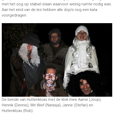
met het oog op stabiel staan waarvoor weinig ruimte nodig was.
Aan het eind van de les hebben alle dojo’s nog een kata
voorgedragen.
De bende van Huttenkloas met de klok mee Aarne (Joop),
Hennik (Dennis), Wit Wief (Natasja), Janne (Stefan) en
Huttenkloas (Rob).