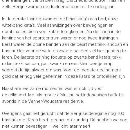
drie trainingen. Vanuit Den Haag, Enschede, Schuttorf, Haan en
zelfs Berlijn kwamen de deelnemers om dit te ondergaan.
In de eerste training kwamen de heian kata’s aan bod, onze
witte-band kata’s. Veel aanwijzingen over bewegingen en
combinaties die in veel kata’s terugkomen. Na de lunch in de
kantine van het sportcentrum waren er nog twee trainingen.
Eerst waren de bruine banden aan de beurt met tekki shodan en
bassai. Ook voor de witte en zwarte banden viel hier genoeg te
leren. De laatste training focuste op zwarte band kata’s: tekki
nidan, tekki sandan, jion, kwanku en een klein beetje empi
voordat de tijd alweer om was. Voor de meeste deelnemers
gold dat er nog vele geheimen in deze kata’s te ontdekken zijn.
Naast alle leerzame momenten was er ook tijd voor
gezelligheid. Met als mooie afsluiting het Indonesisch buffet s’
avonds in de Venner-Woudstra residentie.
Overigens gaat het gerucht dat de Berlijnse delegatie nog 100
bassai’s met Kees heeft gedaan op zondag. Dit hebben we nog
niet kunnen bevestigen – wellicht later meer!