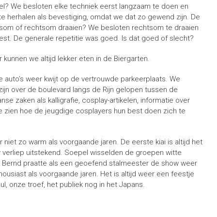
l? We besloten elke techniek eerst langzaam te doen en
te herhalen als bevestiging, omdat we dat zo gewend zijn. De
Linksom of rechtsom draaien? We besloten rechtsom te draaien
etest. De generale repetitie was goed. Is dat goed of slecht?
r kunnen we altijd lekker eten in de Biergarten.
 auto’s weer kwijt op de vertrouwde parkeerplaats. We
ijn over de boulevard langs de Rijn gelopen tussen de
 zaken als kalligrafie, cosplay-artikelen, informatie over
 te zien hoe de jeugdige cosplayers hun best doen zich te
niet zo warm als voorgaande jaren. De eerste kiai is altijd het
w verliep uitstekend. Soepel wisselden de groepen witte
f. Bernd praatte als een geoefend stalmeester de show weer
ousiast als voorgaande jaren. Het is altijd weer een feestje
l, onze troef, het publiek nog in het Japans.