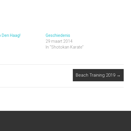
o Den Haag!
Geschiedenis
29 maart 2014
In "Shotokan Karate"
Beach Training 2019
→