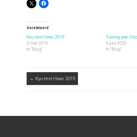
Gerelateerd
Kyu-test Haan 2019
Twintig jaar Doj
3 mei 2019
9 juni 2025
In "Blog"
In "Blog"
←
Kyu-test Haan 2019