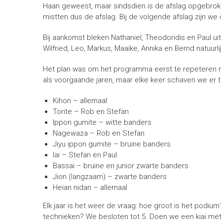
Haan geweest, maar sindsdien is de afslag opgebrok
mistten dus de afslag. Bij de volgende afslag zijn 
Bij aankomst bleken Nathaniel, Theodoridis en Paul uit
Wilfried, Leo, Markus, Maaike, Annika en Bernd natuurli
Het plan was om het programma eerst te repeteren 
als voorgaande jaren, maar elke keer schaven we er t
Kihon – allemaal
Torite – Rob en Stefan
Ippon gumite – witte banders
Nagewaza – Rob en Stefan
Jiyu ippon gumite – bruine banders
Iai – Stefan en Paul
Bassai – bruine en junior zwarte banders
Jion (langzaam) – zwarte banders
Heian nidan – allemaal
Elk jaar is het weer de vraag: hoe groot is het podiu
technieken? We besloten tot 5. Doen we een kiai met