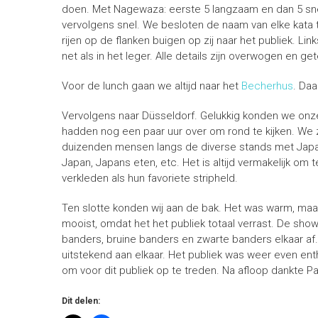
doen. Met Nagewaza: eerste 5 langzaam en dan 5 sne
vervolgens snel. We besloten de naam van elke kata 
rijen op de flanken buigen op zij naar het publiek. 
net als in het leger. Alle details zijn overwogen en g
Voor de lunch gaan we altijd naar het
Becherhus
. Daa
Vervolgens naar Düsseldorf. Gelukkig konden we onze
hadden nog een paar uur over om rond te kijken. We z
duizenden mensen langs de diverse stands met Japanse
Japan, Japans eten, etc. Het is altijd vermakelijk om
verkleden als hun favoriete stripheld.
Ten slotte konden wij aan de bak. Het was warm, maar 
mooist, omdat het het publiek totaal verrast. De sho
banders, bruine banders en zwarte banders elkaar a
uitstekend aan elkaar. Het publiek was weer even enth
om voor dit publiek op te treden. Na afloop dankte Pau
Dit delen: