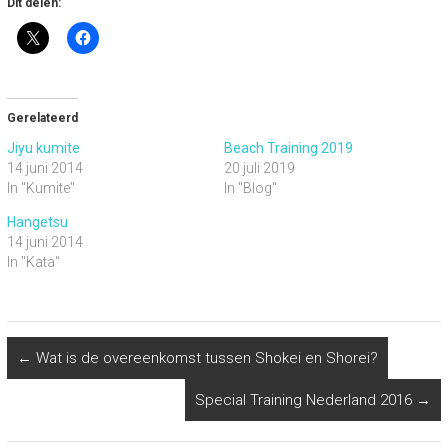
Dit delen:
Gerelateerd
Jiyu kumite
Beach Training 2019
14 juni 2014
20 juli 2019
In "Kumite"
In "Blog"
Hangetsu
14 juni 2014
In "Kata"
←
Wat is de overeenkomst tussen Shokei en Shorei?
Special Training Nederland 2016
→