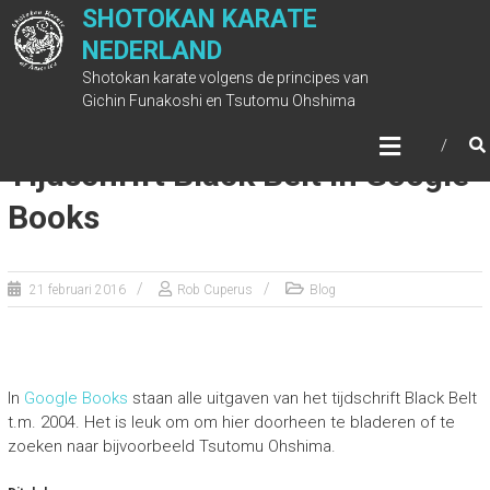
Ga
SHOTOKAN KARATE
naar
NEDERLAND
de
Shotokan karate volgens de principes van
inhoud
Gichin Funakoshi en Tsutomu Ohshima
Tijdschrift Black Belt in Google
Books
21 februari 2016
Rob Cuperus
Blog
In
Google Books
staan alle uitgaven van het tijdschrift Black Belt
t.m. 2004. Het is leuk om om hier doorheen te bladeren of te
zoeken naar bijvoorbeeld Tsutomu Ohshima.