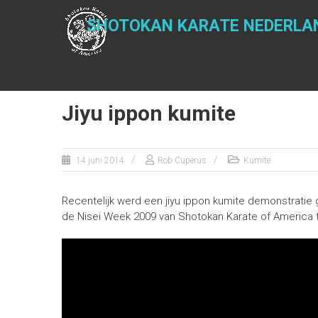
Ga
naar
SHOTOKAN KARATE NEDERLA
de
inhoud
Jiyu ippon kumite
14 juni 2014
Rob Cuperus
Kumite
Recentelijk werd een jiyu ippon kumite demonstrati
de Nisei Week 2009 van Shotokan Karate of America 