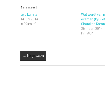
Gerelateerd
Jiyu kumite
Wat wordt van m
14 juni 2014
examen (kyu- of
In "Kumite"
Shotokan Karat
26 maart 2014
In "FAQ"
←
Nagewaza