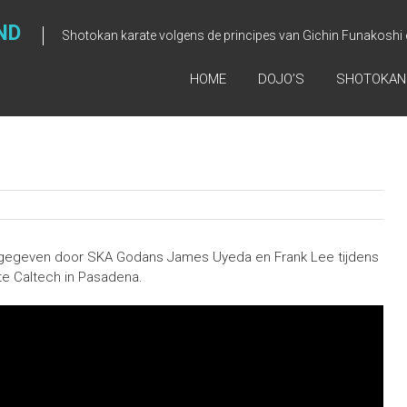
ND
Shotokan karate volgens de principes van Gichin Funakosh
HOME
DOJO’S
SHOTOKAN
e gegeven door SKA Godans James Uyeda en Frank Lee tijdens
te Caltech in Pasadena.