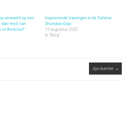
ij verwacht op een
Inspirerende trainingen in de Oshima
 dan-test) van
Shotokan Dojo
e of America?
13 augustus 2025
In "Blog"
Jiyu kumite
→