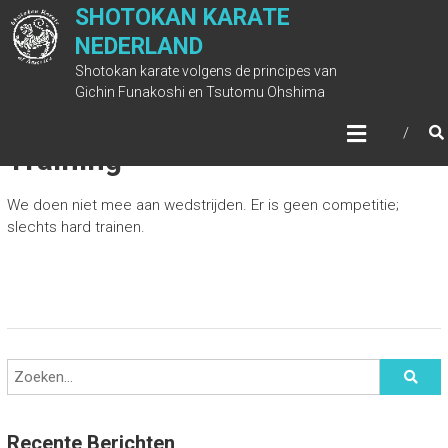
Ga
SHOTOKAN KARATE
naar
NEDERLAND
de
Shotokan karate volgens de principes van
inhoud
Gichin Funakoshi en Tsutomu Ohshima
Training
We doen niet mee aan wedstrijden. Er is geen competitie;
slechts hard trainen.
Recente Berichten