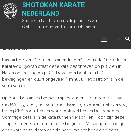
Ga
SHOTOKAN KARATE
naar
NEDERLAND
de
Shotokan karate volgens de principes van
inhoud
Gichin Funakoshi en Tsutomu Ohshima
Bassai
Bassai betekent “Een fort binnendringen”. Het is de 10e kata. In
Karate-do Kyohan staat deze kata beschreven op p. 87 en in
Notes on Training op p. 31. Deze kata bestaat uit 42
bewegingen en duurt ongeveer 1 minuut. Het patroon is in de
vorm van een T.
Op Youtube kan je diverse filmpjes vinden. De meeste zijn van
de JKA. In grote lijnen komt de uitvoering overeen met zoals wij
het bij SKA doen. Bassai wordt ook wel Bassai Dai genoemd.
Sommige details in de kata kunnen verschillen. Toch zijn deze
filmpjes interessant om mee te beginnen. Vervolgens moet je
deze kata bestuderen aan de hand van het boek en tijdens