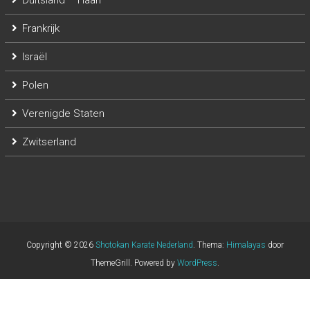
Duitsland – Haan
Frankrijk
Israël
Polen
Verenigde Staten
Zwitserland
Copyright © 2026
Shotokan Karate Nederland
. Thema:
Himalayas
door
ThemeGrill. Powered by
WordPress
.